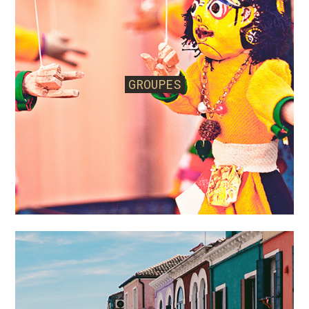
sous le numéro : IM075100034. L’acheteur est
défini comme étant toute personne physique ou
morale utilisant ce site et acceptant les
présentes CGV. Ces CGV s’appliquent de façon
GROUPES
exclusive à toutes les ventes conclues
DTOUR
tant pour son propre compte que pour celui de
ses prestataires. Le seul fait de passer
commande comporte l’acceptation sans réserve
des présentes CGV. Les présentes CGV peuvent
être à tout moment et sans préavis modifiées par
nos soins, les modifications sont alors
applicables pour toutes commandes
postérieures.
DTOUR
Peut être amené à
modifier ponctuellement certaines dispositions
de ces CGV ; aussi il vous est conseillé de les lire