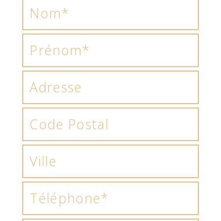
chaque fois accompagnées d’une ou plusieurs
photos. Nos fournisseurs peuvent changer sans
préavis la composition des packs.
DTOUR
est à
tout moment en droit de réactualiser,
d’améliorer ses fiches techniques ou de retirer
de la vente certaines prestations en vue de les
remplacer. Le prix et la composition des packs
sont ceux en vigueur au moment où le client
passe sa commande.
4.2 – DISPONIBILITE DES
PRODUITS
Nos packs sont disponibles à l’achat tant que