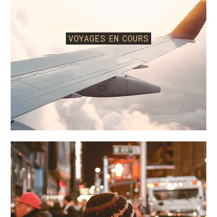
insu, sur un séjour. Tout utilisateur déclare
également utiliser les sites conformément aux
présentes CGV, en son nom et pour le compte
VOYAGES EN COURS
de tous les bénéficiaires des prestations
commandées par ses soins sur le site dont il
reconnaît être le mandataire
(ci-après les
bénéficiaires)
et auxquels les présentes
conditions générales de vente seront
opposables. L’utilisateur est responsable
financièrement de l’utilisation de site faite tant en
son nom que pour le compte des bénéficiaires,
sauf à démontrer une utilisation frauduleuse ne
résultant d’aucune faute ou négligence de sa
part. L’utilisateur garantit la véracité et l’exactitude
des informations fournies par lui en son nom et