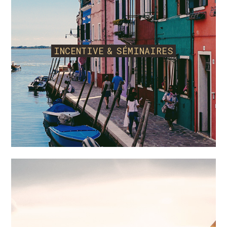
avant toute validation de commande. L’utilisateur
accepte sans réserve l’intégralité des dispositions
contenues dans les présentes CGV.
INCENTIVE & SÉMINAIRES
ARTICLE 3 – DECLARATIONS DE
L'UTILISATEUR
Tout utilisateur déclare avoir la capacité juridique
de contracter avec
DTOUR
, c'est-à-dire être âgé
d'au moins 18 ans, être capable juridiquement de
contracter et ne pas être sous tutelle ou
curatelle. En conséquence,
DTOUR
ne saurait
être tenu pour responsable dans le cas où, un
mineur non accompagné serait inscrit, à son