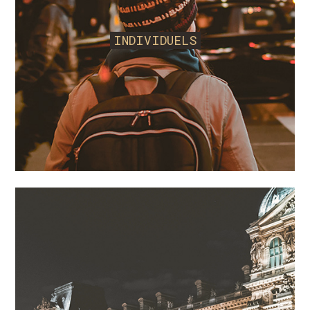
au nom de tous les bénéficiaires utilisant ses
données sur ce site. DTOUR se réserve le droit à
INDIVIDUELS
tout moment de ne pas contracter avec un
utilisateur qui ferait une utilisation frauduleuse
des sites ou qui contreviendrait aux présentes
conditions générales de vente. La société entend
ici rappeler les termes de l'article 313-1 du Code
Pénal français :
«L'escroquerie est le fait, soit par
l'usage d'un faux nom ou d'une fausse qualité, soit
par l'abus d'une qualité vraie, soit par l'emploi de
manœuvres frauduleuses de tromper une personne
physique ou morale et de la déterminer ainsi, à son
préjudice ou au préjudice d'un tiers, à remettre des
fonds, des valeurs ou un bien quelconque, à fournir
un service ou à consentir un acte opérant